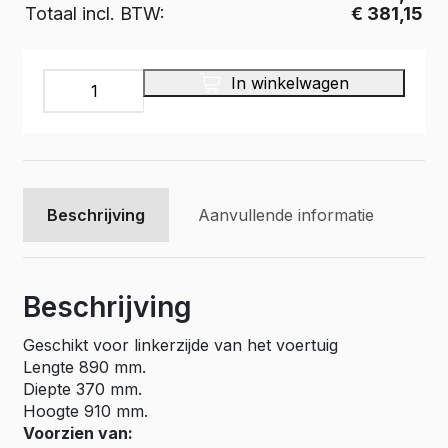
Totaal incl. BTW:
€ 381,15
Multiplex
In winkelwagen
bedrijfswageninrichting,
Pro
Wood
PWL2A-
890
aantal
Beschrijving
Aanvullende informatie
Beschrijving
Geschikt voor linkerzijde van het voertuig
Lengte 890 mm.
Diepte 370 mm.
Hoogte 910 mm.
Voorzien van: