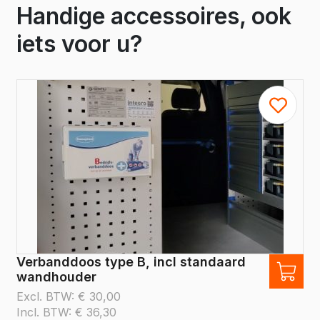
Handige accessoires, ook
iets voor u?
Verbanddoos type B, incl standaard
wandhouder
Excl. BTW:
€
30,00
Incl. BTW:
€
36,30