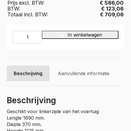
Prijs excl. BTW:
€ 586,00
BTW:
€ 123,06
Totaal incl. BTW:
€ 709,06
Multiplex
In winkelwagen
bedrijfswageninrichting,
Pro
Wood
PWL2B-
1690
aantal
Beschrijving
Aanvullende informatie
Beschrijving
Geschikt voor linkerzijde van het voertuig
Lengte 1690 mm.
Diepte 370 mm.
Hoogte 1125 mm.