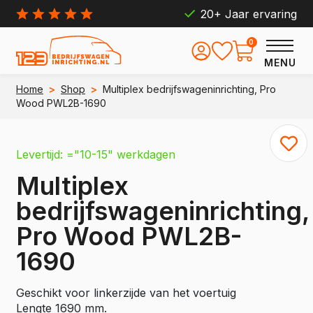
20+ Jaar ervaring
0
MENU
Home
>
Shop
>
Multiplex bedrijfswageninrichting, Pro
Wood PWL2B-1690
Levertijd: ="10-15" werkdagen
Multiplex
bedrijfswageninrichting,
Pro Wood PWL2B-
1690
Geschikt voor linkerzijde van het voertuig
Lengte 1690 mm.