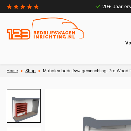
20+ Jaar erv
Vo
Home
>
Shop
>
Multiplex bedrijfswageninrichting, Pro Wood
Citroën
Ford
Berlingo
Connect
e Berlingo
e Transit
Jumpy
Transit 
e Jumpy
e Transi
Jumper
Transit B
e Jumper
e Transit