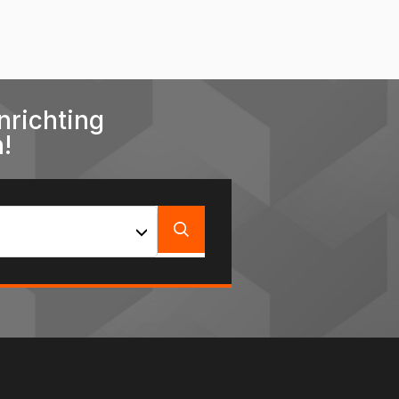
nrichting
!