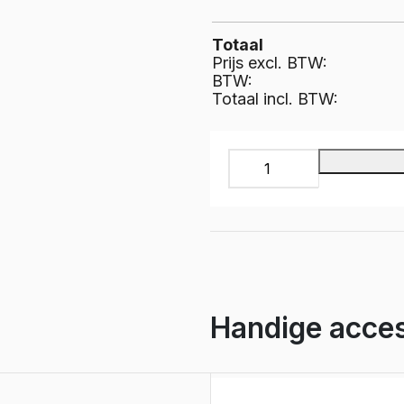
e Expert
ectric
Boxer
Totaal
e Boxer
Prijs excl. BTW:
lectric
BTW:
Totaal incl. BTW:
Multiplex
bedrijfswageninrichting,
Pro
Wood
PWL2C-
1310
aantal
Handige acces