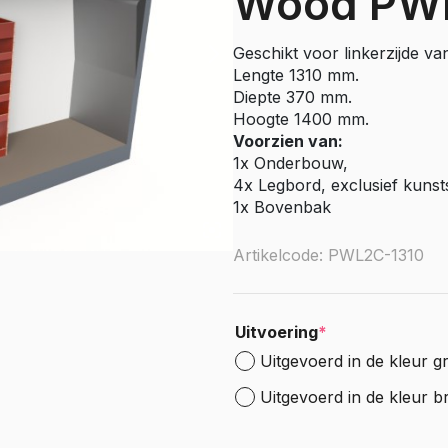
Wood PW
e Citan
Vito
Geschikt voor linkerzijde va
e Vito
Lengte 1310 mm.
Sprinter
Diepte 370 mm.
Hoogte 1400 mm.
olly
e Sprinter RWD
Voorzien van:
1x Onderbouw,
Nissan
4x Legbord, exclusief kunst
go
Townstar
1x Bovenbak
Townstar Electric
Artikelcode: PWL2C-1310
Primastar
Interstar
Uitvoering
*
Peugeot
Uitgevoerd in de kleur gr
Partner
e Partner
Uitgevoerd in de kleur b
ectric
Expert