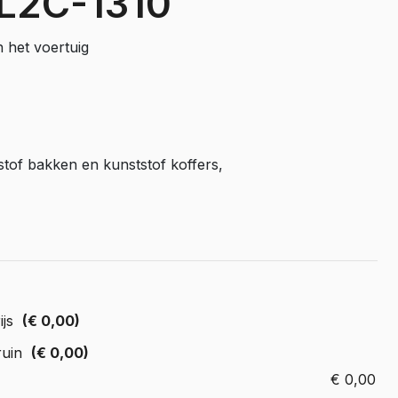
L2C-1310
Master E-Tech
n het voertuig
Toyota
ProAce
ProAce Electric
ProAce City
ProAce City Electric
stof bakken en kunststof koffers,
ProAce Max
ProAce Max-e
Volkswagen
Caddy
Caddy Maxi
ijs
(€ 0,00)
ID Buzz
ruin
(€ 0,00)
Transporter T6
Transporter T7
€
0,00