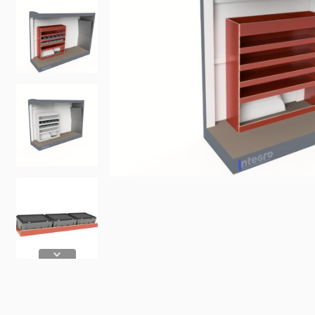
Fiat
Iveco
Doblo
Daily
Scudo
eJolly
e Scudo
eSuper J
e Doblo
KIA
Talento
PV5 Car
Ducato
MAN
TGE
eTGE
Opel
Combo
Combo El
Vivaro