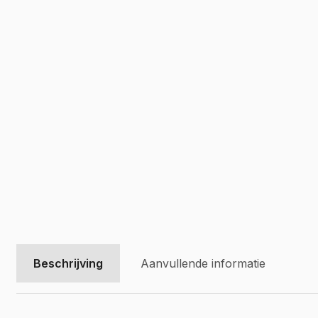
Vivaro El
Movano
Movano E
Beschrijving
Aanvullende informatie