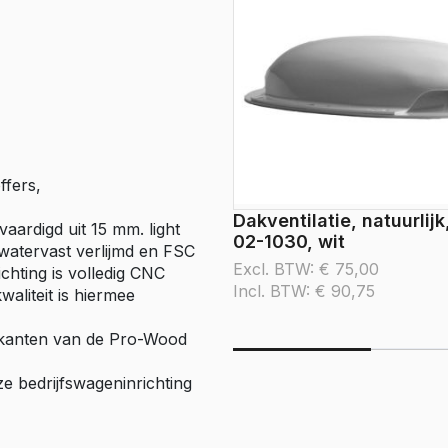
ffers,
Dakventilatie, natuurlijk
vaardigd uit 15 mm. light
02-1030, wit
 watervast verlijmd en FSC
Excl. BTW:
€
75,00
hting is volledig CNC
Incl. BTW:
€
90,75
aliteit is hiermee
zijkanten van de Pro-Wood
e bedrijfswageninrichting