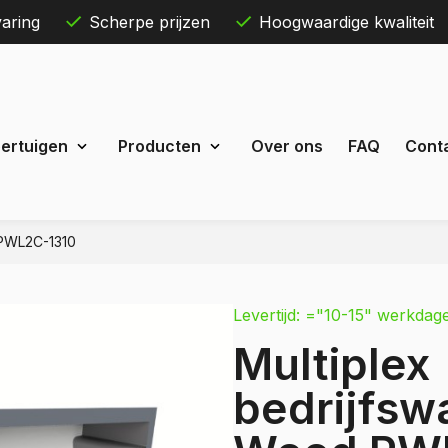
aring
Scherpe prijzen
Hoogwaardige kwaliteit
Skip
ertuigen
Producten
Over ons
FAQ
Cont
to
content
 PWL2C-1310
Maxus
eDeliver 3
Levertijd: ="10-15" werkdag
 Courier
eDeliver 7
Multiplex
Custom
eDeliver 9
t Custom
bedrijfsw
Mercedes
estel
Citan
 Bestel