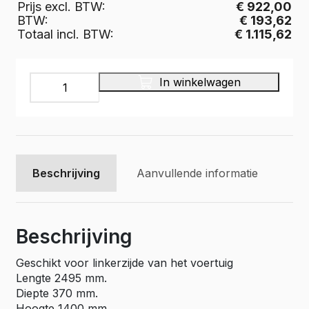
Prijs excl. BTW:
€ 922,00
BTW:
€ 193,62
Totaal incl. BTW:
€ 1.115,62
Multiplex
In winkelwagen
bedrijfswageninrichting,
Pro
Wood
PWL2C-
2495
aantal
Beschrijving
Aanvullende informatie
Beschrijving
Geschikt voor linkerzijde van het voertuig
Lengte 2495 mm.
Diepte 370 mm.
Hoogte 1400 mm.