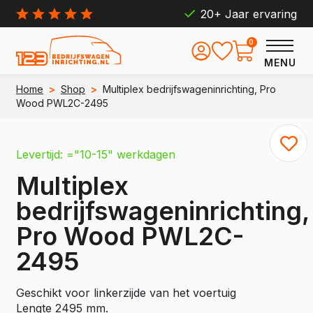
20+ Jaar ervaring
0
MENU
Home
>
Shop
>
Multiplex bedrijfswageninrichting, Pro
Wood PWL2C-2495
Levertijd: ="10-15" werkdagen
Multiplex
bedrijfswageninrichting,
Pro Wood PWL2C-
2495
Geschikt voor linkerzijde van het voertuig
Lengte 2495 mm.