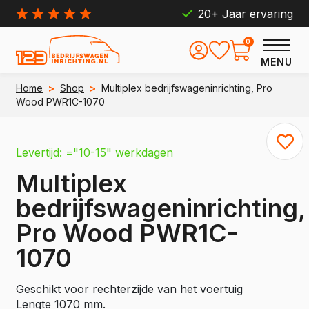
20+ Jaar ervaring
0
MENU
Home
>
Shop
>
Multiplex bedrijfswageninrichting, Pro
Wood PWR1C-1070
Levertijd: ="10-15" werkdagen
Multiplex
bedrijfswageninrichting,
Pro Wood PWR1C-
1070
Geschikt voor rechterzijde van het voertuig
Lengte 1070 mm.