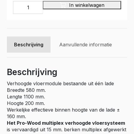
Multiplex
In winkelwagen
bodemlade
op
glijstrippen,
Pro
Wood
type
Beschrijving
Aanvullende informatie
PWVV-
L13
aantal
Beschrijving
Verhoogde vloermodule bestaande uit één lade
Breedte 580 mm.
Lengte 1100 mm.
Hoogte 200 mm.
Werkelijke effectieve binnen hoogte van de lade ±
160 mm.
Het Pro-Wood multiplex verhoogde vloersysteem
is vervaardigd uit 15 mm. berken multiplex afgewerkt