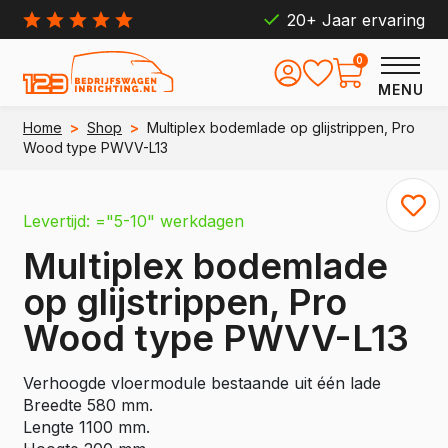
20+ Jaar ervaring
0
MENU
Home
>
Shop
>
Multiplex bodemlade op glijstrippen, Pro
Wood type PWVV-L13
Levertijd: ="5-10" werkdagen
Multiplex bodemlade
op glijstrippen, Pro
Wood type PWVV-L13
Verhoogde vloermodule bestaande uit één lade
Breedte 580 mm.
Lengte 1100 mm.