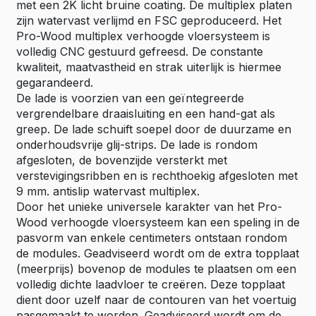
met een 2K licht bruine coating. De multiplex platen
zijn watervast verlijmd en FSC geproduceerd. Het
Pro-Wood multiplex verhoogde vloersysteem is
volledig CNC gestuurd gefreesd. De constante
kwaliteit, maatvastheid en strak uiterlijk is hiermee
gegarandeerd.
De lade is voorzien van een geïntegreerde
vergrendelbare draaisluiting en een hand-gat als
greep. De lade schuift soepel door de duurzame en
onderhoudsvrije glij-strips. De lade is rondom
afgesloten, de bovenzijde versterkt met
verstevigingsribben en is rechthoekig afgesloten met
9 mm. antislip watervast multiplex.
Door het unieke universele karakter van het Pro-
Wood verhoogde vloersysteem kan een speling in de
pasvorm van enkele centimeters ontstaan rondom
de modules. Geadviseerd wordt om de extra topplaat
(meerprijs) bovenop de modules te plaatsen om een
volledig dichte laadvloer te creëren. Deze topplaat
dient door uzelf naar de contouren van het voertuig
pasgemaakt te worden. Geadviseerd wordt om de