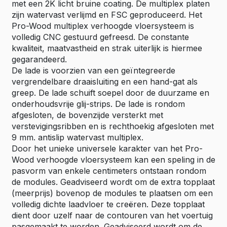
met een 2K licht bruine coating. De multiplex platen
zijn watervast verlijmd en FSC geproduceerd. Het
Pro-Wood multiplex verhoogde vloersysteem is
volledig CNC gestuurd gefreesd. De constante
kwaliteit, maatvastheid en strak uiterlijk is hiermee
gegarandeerd.
De lade is voorzien van een geïntegreerde
vergrendelbare draaisluiting en een hand-gat als
greep. De lade schuift soepel door de duurzame en
onderhoudsvrije glij-strips. De lade is rondom
afgesloten, de bovenzijde versterkt met
verstevigingsribben en is rechthoekig afgesloten met
9 mm. antislip watervast multiplex.
Door het unieke universele karakter van het Pro-
Wood verhoogde vloersysteem kan een speling in de
pasvorm van enkele centimeters ontstaan rondom
de modules. Geadviseerd wordt om de extra topplaat
(meerprijs) bovenop de modules te plaatsen om een
volledig dichte laadvloer te creëren. Deze topplaat
dient door uzelf naar de contouren van het voertuig
pasgemaakt te worden. Geadviseerd wordt om de