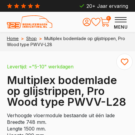
20+ Jaar ervaring
0
MENU
Home
>
Shop
>
Multiplex bodemlade op glijstrippen, Pro
Wood type PWVV-L28
Levertijd: ="5-10" werkdagen
Multiplex bodemlade
op glijstrippen, Pro
Wood type PWVV-L28
Verhoogde vloermodule bestaande uit één lade
Breedte 748 mm.
Lengte 1500 mm.