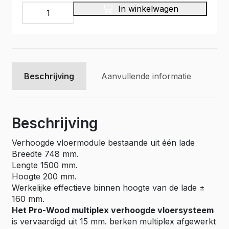
Multiplex
In winkelwagen
bodemlade
op
glijstrippen,
Pro
Wood
type
Beschrijving
Aanvullende informatie
PWVV-
L28
aantal
Beschrijving
Verhoogde vloermodule bestaande uit één lade
Breedte 748 mm.
Lengte 1500 mm.
Hoogte 200 mm.
Werkelijke effectieve binnen hoogte van de lade ±
160 mm.
Het Pro-Wood multiplex verhoogde vloersysteem
is vervaardigd uit 15 mm. berken multiplex afgewerkt