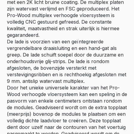
met een 2K licht bruine coating. De multiplex platen
zijn watervast verlijmd en FSC geproduceerd. Het
Pro-Wood multiplex verhoogde vloersysteem is
volledig CNC gestuurd gefreesd. De constante
kwaliteit, maatvastheid en strak uiterlijk is hiermee
gegarandeerd.
De lade is voorzien van een geïntegreerde
vergrendelbare draaisluiting en een hand-gat als
greep. De lade schuift soepel door de duurzame en
onderhoudsvrije glij-strips. De lade is rondom
afgesloten, de bovenzijde versterkt met
verstevigingsribben en is rechthoekig afgesloten met
9 mm. antislip watervast multiplex.
Door het unieke universele karakter van het Pro-
Wood verhoogde vloersysteem kan een speling in de
pasvorm van enkele centimeters ontstaan rondom
de modules. Geadviseerd wordt om de extra topplaat
(meerprijs) bovenop de modules te plaatsen om een
volledig dichte laadvloer te creëren. Deze topplaat
dient door uzelf naar de contouren van het voertuig
pasgemaakt te worden. Geadviseerd wordt om de