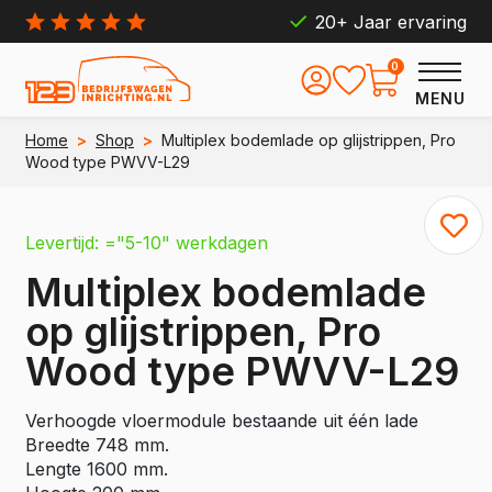
20+ Jaar ervaring
0
MENU
Home
>
Shop
>
Multiplex bodemlade op glijstrippen, Pro
Wood type PWVV-L29
Levertijd: ="5-10" werkdagen
Multiplex bodemlade
op glijstrippen, Pro
Wood type PWVV-L29
Verhoogde vloermodule bestaande uit één lade
Breedte 748 mm.
Lengte 1600 mm.