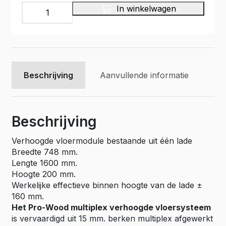
Multiplex
In winkelwagen
bodemlade
op
glijstrippen,
Pro
Wood
type
Beschrijving
Aanvullende informatie
PWVV-
L29
aantal
Beschrijving
Verhoogde vloermodule bestaande uit één lade
Breedte 748 mm.
Lengte 1600 mm.
Hoogte 200 mm.
Werkelijke effectieve binnen hoogte van de lade ±
160 mm.
Het Pro-Wood multiplex verhoogde vloersysteem
is vervaardigd uit 15 mm. berken multiplex afgewerkt