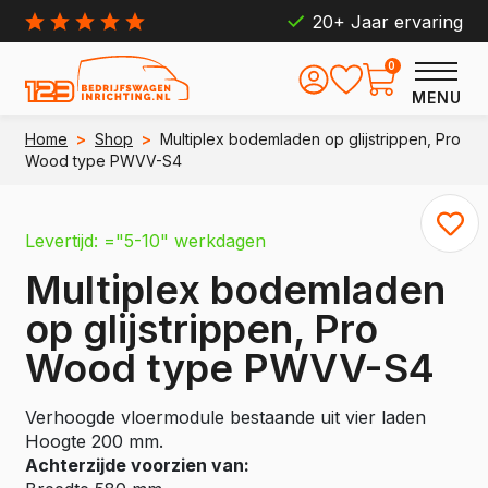
20+ Jaar ervaring
0
MENU
Home
>
Shop
>
Multiplex bodemladen op glijstrippen, Pro
Wood type PWVV-S4
Levertijd: ="5-10" werkdagen
Multiplex bodemladen
op glijstrippen, Pro
Wood type PWVV-S4
Verhoogde vloermodule bestaande uit vier laden
Hoogte 200 mm.
Achterzijde voorzien van: