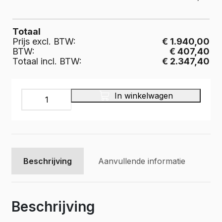
Totaal
Prijs excl. BTW:
€ 1.940,00
BTW:
€ 407,40
Totaal incl. BTW:
€ 2.347,40
Multiplex
In winkelwagen
bodemladen
op
glijstrippen,
Pro
Wood
type
Beschrijving
Aanvullende informatie
PWVV-
S4
aantal
Beschrijving