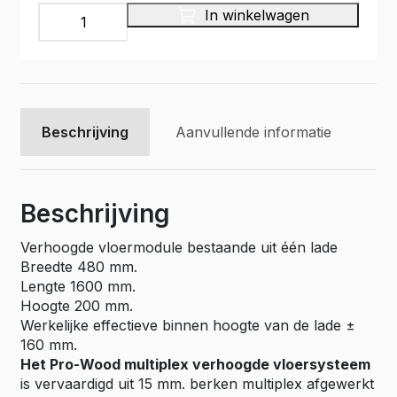
Multiplex
In winkelwagen
bodemlade
op
glijstrippen,
Pro
Wood
type
Beschrijving
Aanvullende informatie
PWVV-
L10
aantal
Beschrijving
Verhoogde vloermodule bestaande uit één lade
Breedte 480 mm.
Lengte 1600 mm.
Hoogte 200 mm.
Werkelijke effectieve binnen hoogte van de lade ±
160 mm.
Het Pro-Wood multiplex verhoogde vloersysteem
is vervaardigd uit 15 mm. berken multiplex afgewerkt