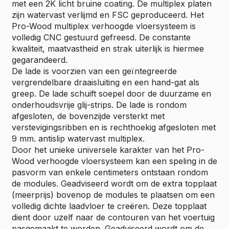
met een 2K licht bruine coating. De multiplex platen
zijn watervast verlijmd en FSC geproduceerd. Het
Pro-Wood multiplex verhoogde vloersysteem is
volledig CNC gestuurd gefreesd. De constante
kwaliteit, maatvastheid en strak uiterlijk is hiermee
gegarandeerd.
De lade is voorzien van een geïntegreerde
vergrendelbare draaisluiting en een hand-gat als
greep. De lade schuift soepel door de duurzame en
onderhoudsvrije glij-strips. De lade is rondom
afgesloten, de bovenzijde versterkt met
verstevigingsribben en is rechthoekig afgesloten met
9 mm. antislip watervast multiplex.
Door het unieke universele karakter van het Pro-
Wood verhoogde vloersysteem kan een speling in de
pasvorm van enkele centimeters ontstaan rondom
de modules. Geadviseerd wordt om de extra topplaat
(meerprijs) bovenop de modules te plaatsen om een
volledig dichte laadvloer te creëren. Deze topplaat
dient door uzelf naar de contouren van het voertuig
pasgemaakt te worden. Geadviseerd wordt om de