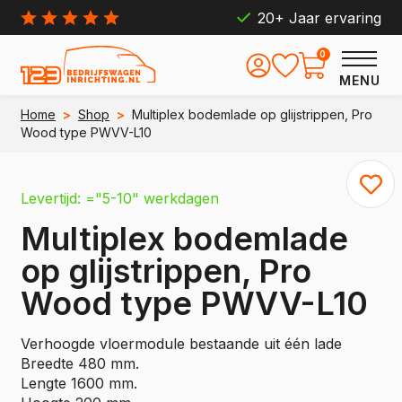
20+ Jaar ervaring
0
MENU
Home
>
Shop
>
Multiplex bodemlade op glijstrippen, Pro
Wood type PWVV-L10
Levertijd: ="5-10" werkdagen
Multiplex bodemlade
op glijstrippen, Pro
Wood type PWVV-L10
Verhoogde vloermodule bestaande uit één lade
Breedte 480 mm.
Lengte 1600 mm.