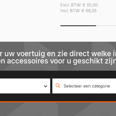
Excl. BTW:
€
55,00
Incl. BTW:
€
66,55
r uw voertuig en zie direct welke i
en accessoires voor u geschikt zijn
Selecteer een categorie