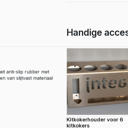
nylon
inlage,
2
diktes
aantal
Handige acces
it anti-slip rubber met
 van slijtvast materiaal
Kitkokerhouder voor 6
kitkokers