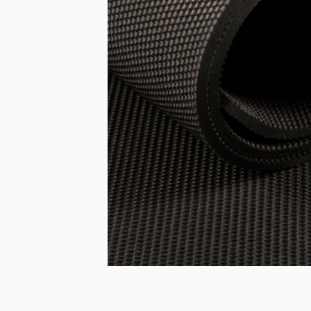
Fiat
Iveco
Doblo
Daily
Scudo
eJolly
e Scudo
eSuper J
e Doblo
KIA
Talento
PV5 Car
Ducato
MAN
TGE
eTGE
Opel
Combo
Combo El
Vivaro