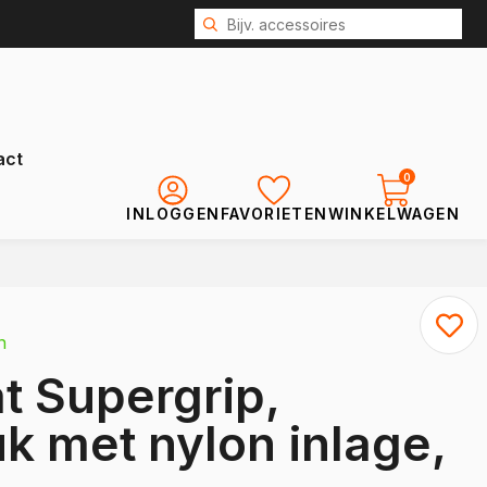
act
0
INLOGGEN
FAVORIETEN
WINKELWAGEN
Renault
Kangoo
n
Kangoo E-Tech
 Supergrip,
Express
Trafic
k met nylon inlage,
Trafic E-Tech
Master