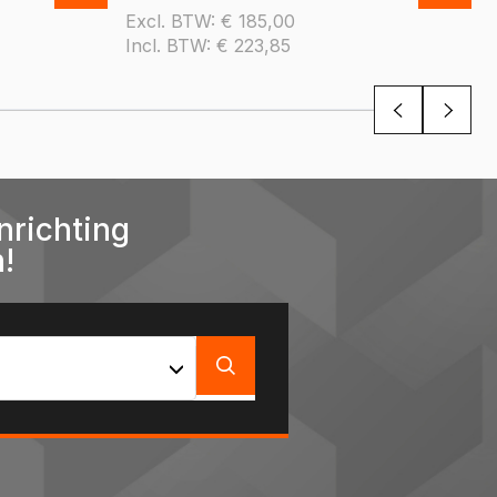
Excl. BTW:
€
185,00
Incl. BTW:
€
223,85
nrichting
!