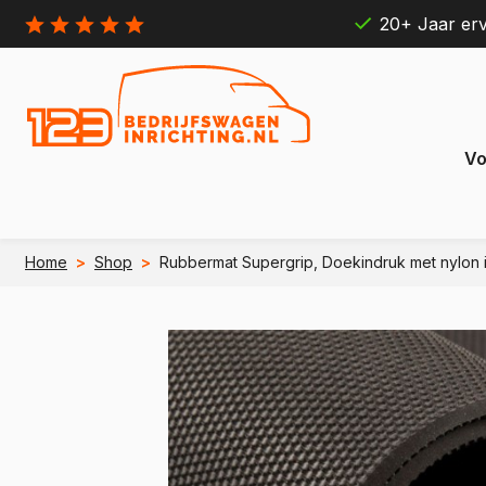
20+ Jaar erv
Vo
Home
>
Shop
>
Rubbermat Supergrip, Doekindruk met nylon i
Citroën
Ford
Berlingo
Connect
e Berlingo
e Transit
Jumpy
Transit 
e Jumpy
e Transi
Jumper
Transit B
e Jumper
e Transit