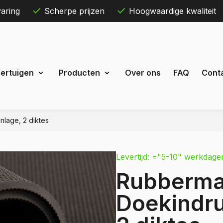
aring
Scherpe prijzen
Hoogwaardige kwaliteit
Skip
ertuigen
Producten
Over ons
FAQ
Cont
to
content
nlage, 2 diktes
Maxus
eDeliver 3
Levertijd: ="5-10" werkdage
 Courier
eDeliver 7
Rubbermat
Custom
eDeliver 9
t Custom
Doekindru
Mercedes
estel
Citan
 Bestel