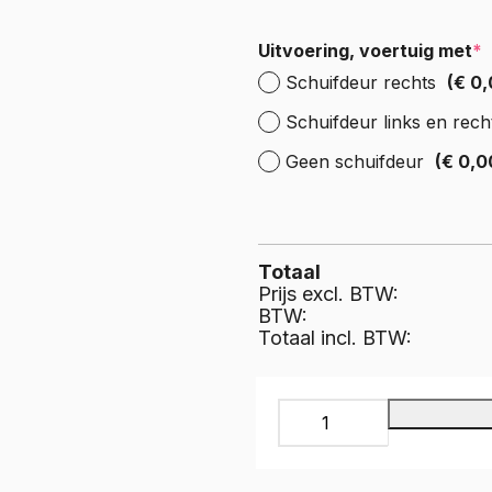
e Expert
ectric
Boxer
Uitvoering, voertuig met
*
e Boxer
Schuifdeur rechts
(€ 0,
lectric
Schuifdeur links en rech
Geen schuifdeur
(€ 0,0
Totaal
Prijs excl. BTW:
BTW:
Totaal incl. BTW:
Rubbermat
Supergrip,
Doekindruk
met