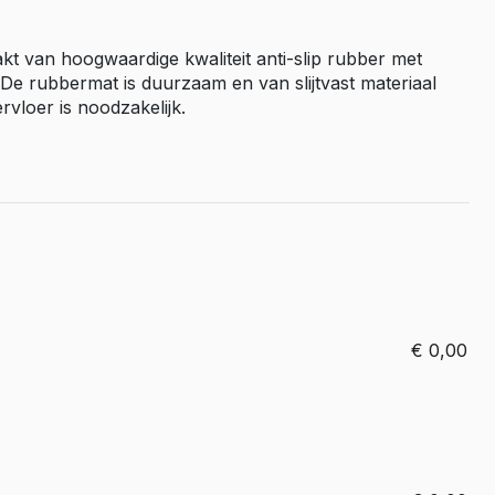
Master E-Tech
kt van hoogwaardige kwaliteit anti-slip rubber met
Toyota
 De rubbermat is duurzaam en van slijtvast materiaal
ProAce
vloer is noodzakelijk.
ProAce Electric
ProAce City
ProAce City Electric
ProAce Max
ProAce Max-e
Volkswagen
Caddy
€
0,00
Caddy Maxi
ID Buzz
Transporter T6
Transporter T7