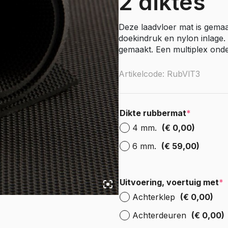
2 diktes
e Citan
Vito
Deze laadvloer mat is gemaa
e Vito
doekindruk en nylon inlage.
Sprinter
gemaakt. Een multiplex onder
olly
e Sprinter RWD
Artikelcode: RubVlT3
Nissan
go
Townstar
Dikte rubbermat
*
Townstar Electric
4 mm.
(€ 0,00)
Primastar
Interstar
6 mm.
(€ 59,00)
Peugeot
Uitvoering, voertuig met
*
Partner
Achterklep
(€ 0,00)
e Partner
ectric
Expert
Achterdeuren
(€ 0,00)