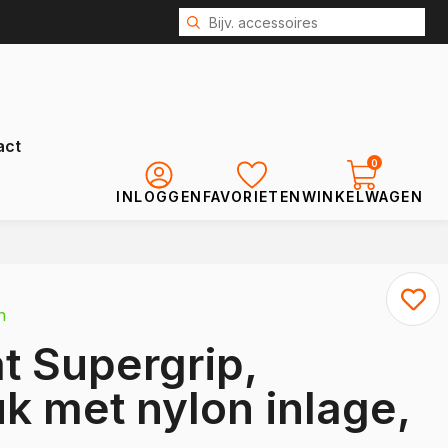
act
0
INLOGGEN
FAVORIETEN
WINKELWAGEN
Renault
Kangoo
n
Kangoo E-Tech
 Supergrip,
Express
Trafic
k met nylon inlage,
Trafic E-Tech
Master