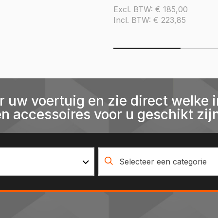
Excl. BTW:
€
185,00
Incl. BTW:
€
223,85
r uw voertuig en zie direct welke i
en accessoires voor u geschikt zijn
Selecteer een categorie