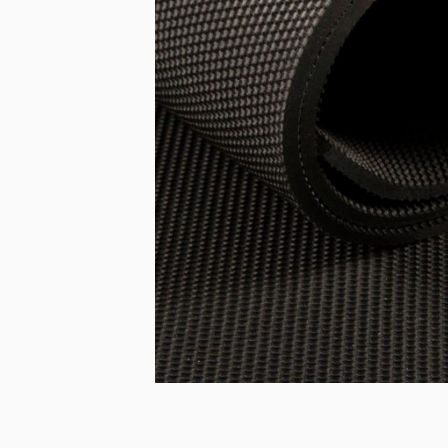
Fiat
Iveco
Doblo
Daily
Scudo
eJolly
e Scudo
eSuper J
e Doblo
KIA
Talento
PV5 Car
Ducato
MAN
TGE
eTGE
Opel
Combo
Combo El
Vivaro