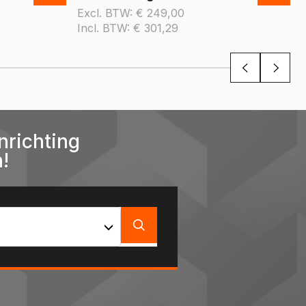
Excl. BTW:
€
249,00
Incl. BTW:
€
301,29
nrichting
!