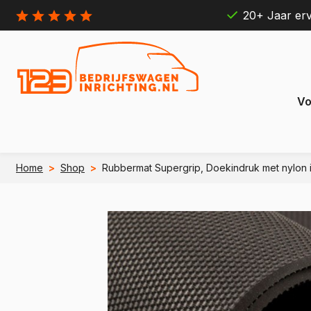
20+ Jaar erv
Vo
Home
>
Shop
>
Rubbermat Supergrip, Doekindruk met nylon i
Citroën
Ford
Berlingo
Connect
e Berlingo
e Transit
Jumpy
Transit 
e Jumpy
e Transi
Jumper
Transit B
e Jumper
e Transit