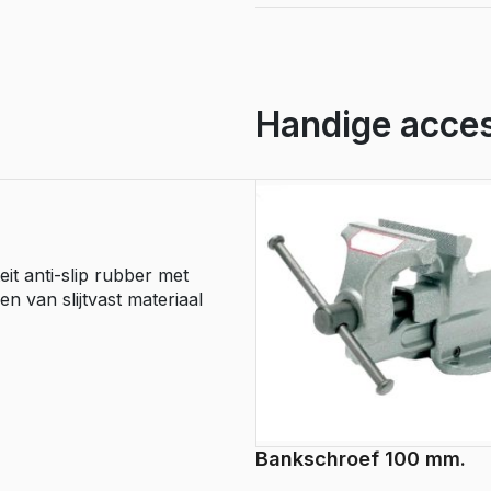
nylon
inlage,
2
diktes
aantal
Handige acces
it anti-slip rubber met
 van slijtvast materiaal
Bankschroef 100 mm.