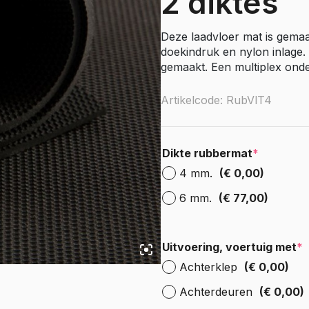
2 diktes
e Citan
Vito
Deze laadvloer mat is gemaa
e Vito
doekindruk en nylon inlage.
Sprinter
gemaakt. Een multiplex onder
olly
e Sprinter RWD
Artikelcode: RubVlT4
Nissan
go
Townstar
Dikte rubbermat
*
Townstar Electric
4 mm.
(€ 0,00)
Primastar
Interstar
6 mm.
(€ 77,00)
Peugeot
Uitvoering, voertuig met
*
Partner
Achterklep
(€ 0,00)
e Partner
ectric
Expert
Achterdeuren
(€ 0,00)