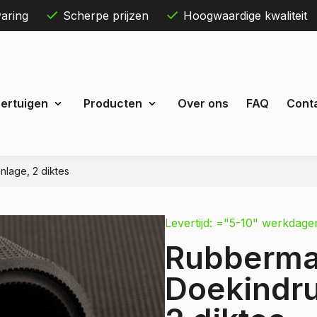
aring
Scherpe prijzen
Hoogwaardige kwaliteit
Skip
ertuigen
Producten
Over ons
FAQ
Cont
to
content
nlage, 2 diktes
Maxus
eDeliver 3
Levertijd: ="5-10" werkdage
 Courier
eDeliver 7
Rubbermat
Custom
eDeliver 9
t Custom
Doekindru
Mercedes
estel
Citan
 Bestel