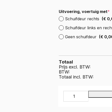
e Expert
ectric
Boxer
Uitvoering, voertuig met
*
e Boxer
Schuifdeur rechts
(€ 0,
lectric
Schuifdeur links en rech
Geen schuifdeur
(€ 0,0
Totaal
Prijs excl. BTW:
BTW:
Totaal incl. BTW:
Rubbermat
Supergrip,
Doekindruk
met