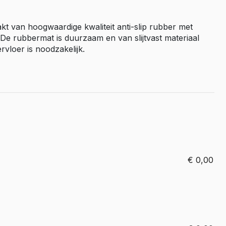
Master E-Tech
kt van hoogwaardige kwaliteit anti-slip rubber met
Toyota
 De rubbermat is duurzaam en van slijtvast materiaal
ProAce
vloer is noodzakelijk.
ProAce Electric
ProAce City
ProAce City Electric
ProAce Max
ProAce Max-e
Volkswagen
Caddy
€
0,00
Caddy Maxi
ID Buzz
Transporter T6
Transporter T7