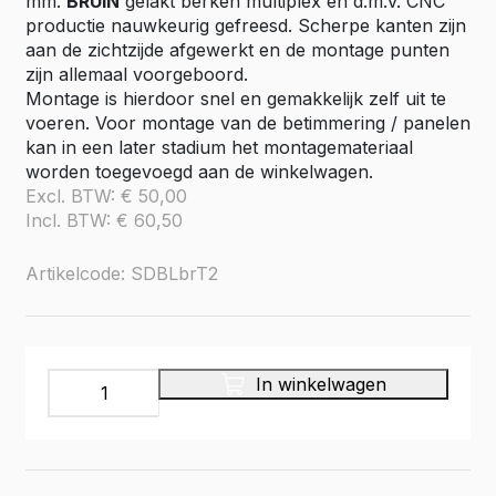
mm.
BRUIN
gelakt berken multiplex en d.m.v. CNC
productie nauwkeurig gefreesd. Scherpe kanten zijn
aan de zichtzijde afgewerkt en de montage punten
zijn allemaal voorgeboord.
Montage is hierdoor snel en gemakkelijk zelf uit te
voeren. Voor montage van de betimmering / panelen
kan in een later stadium het montagemateriaal
worden toegevoegd aan de winkelwagen.
Excl. BTW:
€
50,00
Incl. BTW:
€
60,50
Artikelcode: SDBLbrT2
Schuifdeur
In winkelwagen
paneel
boven
links,
multiplex