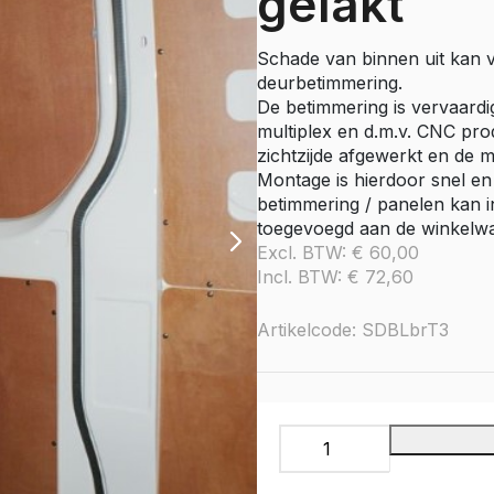
gelakt
e Citan
Vito
Schade van binnen uit kan
e Vito
deurbetimmering.
Sprinter
De betimmering is vervaardi
multiplex en d.m.v. CNC pro
olly
e Sprinter RWD
zichtzijde afgewerkt en de 
Montage is hierdoor snel en
Nissan
betimmering / panelen kan i
go
Townstar
toegevoegd aan de winkelw
Excl. BTW:
€
60,00
Townstar Electric
Incl. BTW:
€
72,60
Primastar
Interstar
Artikelcode: SDBLbrT3
Peugeot
Partner
e Partner
Schuifdeur
ectric
paneel
Expert
boven