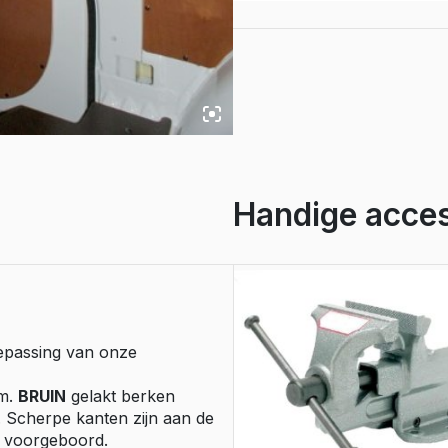
e Expert
links,
ectric
Boxer
multiplex
6.5
e Boxer
mm.
lectric
bruin
gelakt
aantal
Handige acces
epassing van onze
mm.
BRUIN
gelakt berken
. Scherpe kanten zijn aan de
l voorgeboord.