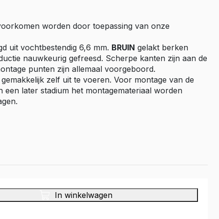
Master E-Tech
 voorkomen worden door toepassing van onze
Toyota
ProAce
gd uit vochtbestendig 6,6 mm.
BRUIN
gelakt berken
ductie nauwkeurig gefreesd. Scherpe kanten zijn aan de
ProAce Electric
montage punten zijn allemaal voorgeboord.
ProAce City
 gemakkelijk zelf uit te voeren. Voor montage van de
ProAce City Electric
n een later stadium het montagemateriaal worden
ProAce Max
agen.
ProAce Max-e
Volkswagen
Caddy
Caddy Maxi
ID Buzz
Transporter T6
In winkelwagen
Transporter T7