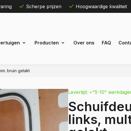
aring
Scherpe prijzen
Hoogwaardige kwaliteit
Skip
ertuigen
Producten
Over ons
FAQ
Cont
to
content
mm. bruin gelakt
Maxus
eDeliver 3
Levertijd: ="5-10" werkdage
 Courier
eDeliver 7
Schuifdeu
Custom
eDeliver 9
t Custom
links, mul
Mercedes
estel
Citan
 Bestel