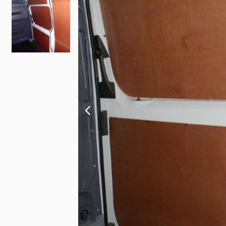
Fiat
Iveco
Doblo
Daily
Scudo
eJolly
e Scudo
eSuper J
e Doblo
KIA
Talento
PV5 Car
Ducato
MAN
TGE
eTGE
Opel
Combo
Combo El
Vivaro