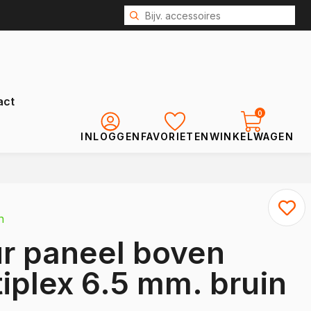
act
0
INLOGGEN
FAVORIETEN
WINKELWAGEN
Renault
Kangoo
n
Kangoo E-Tech
r paneel boven
Express
Trafic
tiplex 6.5 mm. bruin
Trafic E-Tech
Master