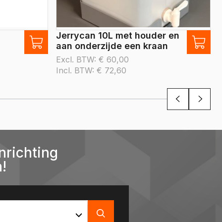
Jerrycan 10L met houder en
aan onderzijde een kraan
Excl. BTW:
€
60,00
Incl. BTW:
€
72,60
nrichting
!