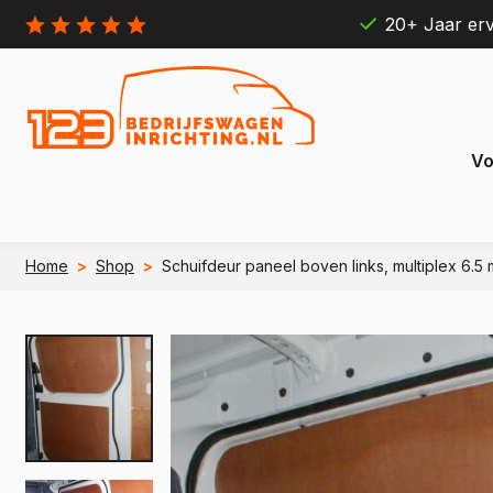
20+ Jaar erv
Vo
Home
>
Shop
>
Schuifdeur paneel boven links, multiplex 6.5 
Citroën
Ford
Berlingo
Connect
e Berlingo
e Transit
Jumpy
Transit 
e Jumpy
e Transi
Jumper
Transit B
e Jumper
e Transit