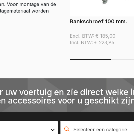
eren. Voor montage van de
ntagemateriaal worden
Bankschroef 100 mm.
Excl. BTW:
€
185,00
Incl. BTW:
€
223,85
r uw voertuig en zie direct welke i
en accessoires voor u geschikt zijn
Selecteer een categorie