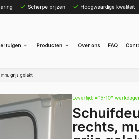
aring
Scherpe prijzen
Hoogwaardige kwaliteit
Skip
ertuigen
Producten
Over ons
FAQ
Cont
to
content
 mm. grijs gelakt
Maxus
eDeliver 3
Levertijd: ="5-10" werkdage
 Courier
eDeliver 7
Schuifdeu
Custom
eDeliver 9
t Custom
rechts, m
Mercedes
estel
Citan
 Bestel