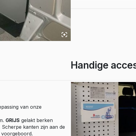
e Expert
rechts,
ectric
Boxer
multiplex
6.5
e Boxer
mm.
lectric
grijs
gelakt
aantal
Handige acces
epassing van onze
mm.
GRIJS
gelakt berken
. Scherpe kanten zijn aan de
l voorgeboord.