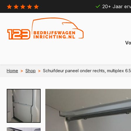
20+ Jaar erv
Vo
Home
>
Shop
>
Schuifdeur paneel onder rechts, multiplex 6.5
Citroën
Ford
Berlingo
Connect
e Berlingo
e Transit
Jumpy
Transit 
e Jumpy
e Transi
Jumper
Transit B
e Jumper
e Transit