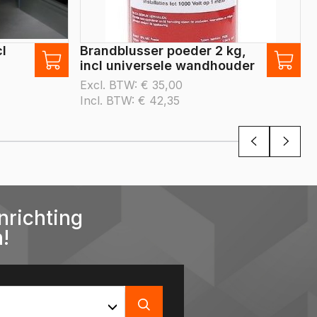
l
Brandblusser poeder 2 kg,
incl universele wandhouder
Excl. BTW:
€
35,00
Incl. BTW:
€
42,35
nrichting
!