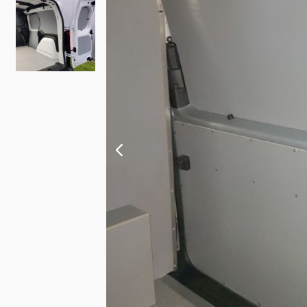
Fiat
Iveco
Doblo
Daily
Scudo
eJolly
e Scudo
eSuper J
e Doblo
KIA
Talento
PV5 Car
Ducato
MAN
TGE
eTGE
Opel
Combo
Combo El
Vivaro