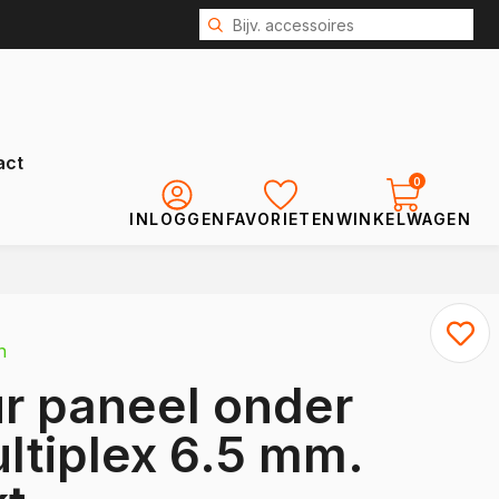
act
0
INLOGGEN
FAVORIETEN
WINKELWAGEN
Renault
Kangoo
n
Kangoo E-Tech
r paneel onder
Express
Trafic
ultiplex 6.5 mm.
Trafic E-Tech
Master