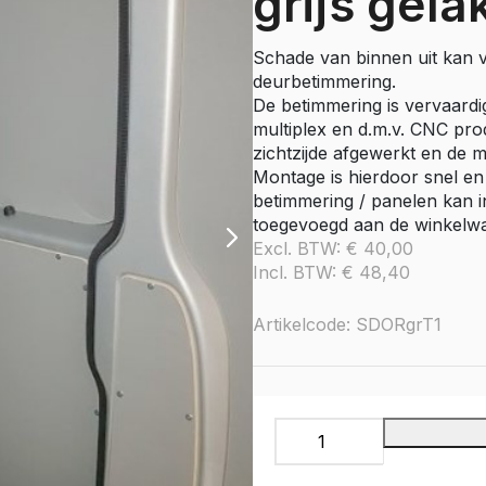
grijs gela
e Citan
Vito
Schade van binnen uit kan
e Vito
deurbetimmering.
Sprinter
De betimmering is vervaardi
multiplex en d.m.v. CNC pro
olly
e Sprinter RWD
zichtzijde afgewerkt en de 
Montage is hierdoor snel en
Nissan
betimmering / panelen kan i
go
Townstar
toegevoegd aan de winkelw
Excl. BTW:
€
40,00
Townstar Electric
Incl. BTW:
€
48,40
Primastar
Interstar
Artikelcode: SDORgrT1
Peugeot
Partner
e Partner
Schuifdeur
ectric
paneel
Expert
onder