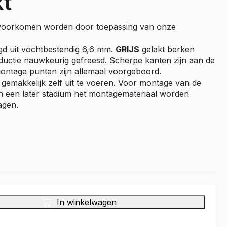
kt
Master E-Tech
 voorkomen worden door toepassing van onze
Toyota
ProAce
gd uit vochtbestendig 6,6 mm.
GRIJS
gelakt berken
ductie nauwkeurig gefreesd. Scherpe kanten zijn aan de
ProAce Electric
montage punten zijn allemaal voorgeboord.
ProAce City
 gemakkelijk zelf uit te voeren. Voor montage van de
ProAce City Electric
n een later stadium het montagemateriaal worden
ProAce Max
agen.
ProAce Max-e
Volkswagen
Caddy
Caddy Maxi
ID Buzz
Transporter T6
In winkelwagen
Transporter T7