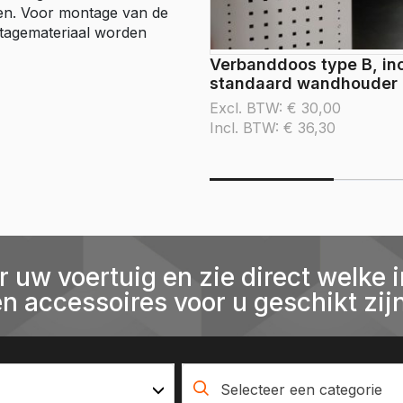
eren. Voor montage van de
ntagemateriaal worden
Verbanddoos type B, inc
standaard wandhouder
Excl. BTW:
€
30,00
Incl. BTW:
€
36,30
r uw voertuig en zie direct welke i
en accessoires voor u geschikt zijn
Selecteer een categorie