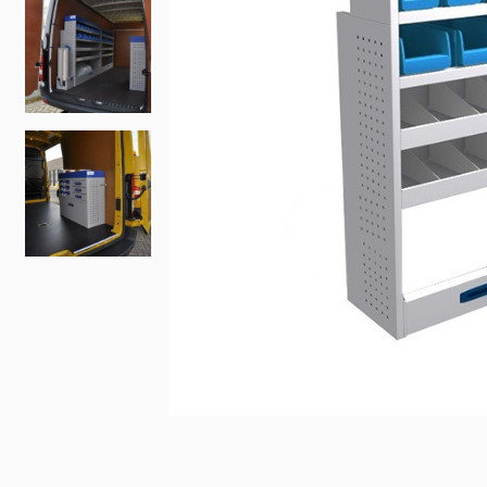
Fiat
Iveco
Doblo
Daily
Scudo
eJolly
e Scudo
eSuper J
e Doblo
KIA
Talento
PV5 Car
Ducato
MAN
TGE
eTGE
Opel
Combo
Combo El
Vivaro