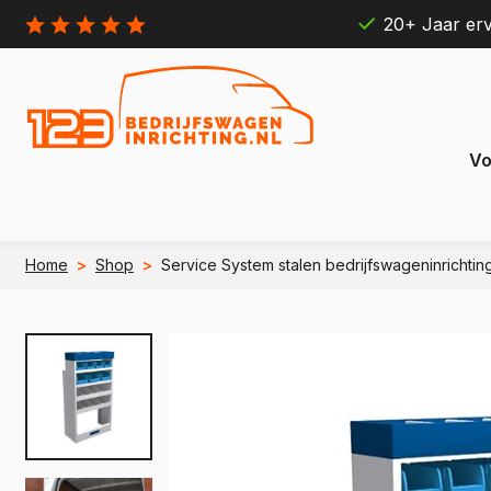
20+ Jaar erv
Vo
Home
>
Shop
>
Service System stalen bedrijfswageninrichti
Citroën
Ford
Berlingo
Connect
e Berlingo
e Transit
Jumpy
Transit 
e Jumpy
e Transi
Jumper
Transit B
e Jumper
e Transit