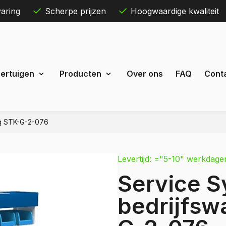
aring
Scherpe prijzen
Hoogwaardige kwaliteit
Skip
ertuigen
Producten
Over ons
FAQ
Cont
to
content
ng STK-G-2-076
Maxus
eDeliver 3
Levertijd: ="5-10" werkdage
 Courier
eDeliver 7
Service S
Custom
eDeliver 9
t Custom
bedrijfsw
Mercedes
estel
Citan
 Bestel