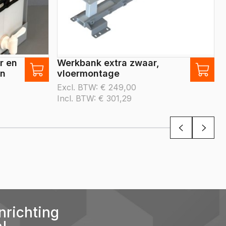
r en
Werkbank extra zwaar,
an
vloermontage
Excl. BTW:
€
249,00
Incl. BTW:
€
301,29
nrichting