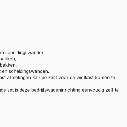
Master E-Tech
Toyota
ProAce
ProAce Electric
ProAce City
ProAce City Electric
en scheidingswanden,
ProAce Max
 bakken,
 bakken,
ProAce Max-e
 en scheidingswanden.
kast afmetingen kan de kast voor de wielkast komen te
Volkswagen
Caddy
age set is deze bedrijfswageninrichting eenvoudig zelf te
Caddy Maxi
ID Buzz
Transporter T6
Transporter T7