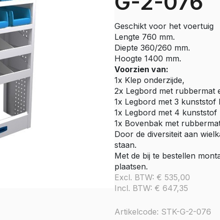
G-2-076
e Citan
Vito
Geschikt voor het voertuig
e Vito
Lengte 760 mm.
Sprinter
Diepte 360/260 mm.
Hoogte 1400 mm.
olly
e Sprinter RWD
Voorzien van:
1x Klep onderzijde,
Nissan
2x Legbord met rubbermat 
go
Townstar
1x Legbord met 3 kunststof
1x Legbord met 4 kunststof
Townstar Electric
1x Bovenbak met rubbermat
Primastar
Door de diversiteit aan wiel
Interstar
staan.
Met de bij te bestellen mont
Peugeot
plaatsen.
Excl. BTW:
€
535,00
Partner
Incl. BTW:
€
647,35
e Partner
ectric
Expert
Artikelcode: STK-G-2-076