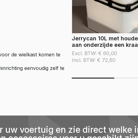
Jerrycan 10L met houde
aan onderzijde een kra
Excl. BTW:
€
60,00
 voor de wielkast komen te
Incl. BTW:
€
72,60
ninrichting eenvoudig zelf te
r uw voertuig en zie direct welke i