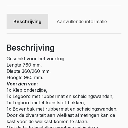
bedrijfswageninrichting
STK-
K-
3-
Beschrijving
Aanvullende informatie
076
aantal
Beschrijving
Geschikt voor het voertuig
Lengte 760 mm.
Diepte 360/260 mm.
Hoogte 980 mm.
Voorzien van:
1x Klep onderzijde,
1x Legbord met rubbermat en scheidingswanden,
1x Legbord met 4 kunststof bakken,
1x Bovenbak met rubbermat en scheidingswanden.
Door de diversiteit aan wielkast afmetingen kan de
kast voor de wielkast komen te staan.
Met de bij te bestellen montage set is deze