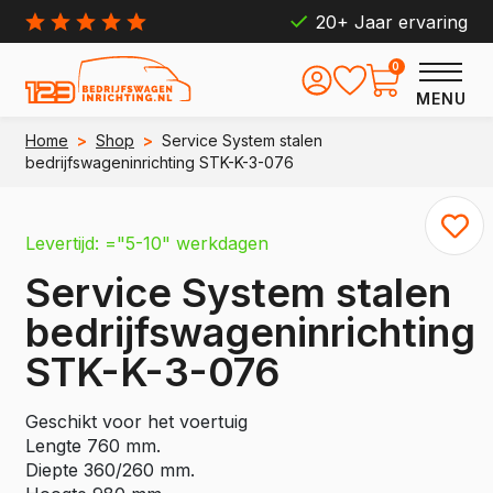
20+ Jaar ervaring
0
MENU
Home
>
Shop
>
Service System stalen
bedrijfswageninrichting STK-K-3-076
Levertijd: ="5-10" werkdagen
Service System stalen
bedrijfswageninrichting
STK-K-3-076
Geschikt voor het voertuig
Lengte 760 mm.
Diepte 360/260 mm.