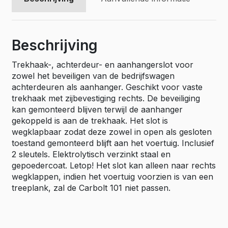
kleur
rood,
trekhaak
Beschrijving
met
zijbevestiging
rechts
Trekhaak-, achterdeur- en aanhangerslot voor
aantal
zowel het beveiligen van de bedrijfswagen
achterdeuren als aanhanger. Geschikt voor vaste
trekhaak met zijbevestiging rechts. De beveiliging
kan gemonteerd blijven terwijl de aanhanger
gekoppeld is aan de trekhaak. Het slot is
wegklapbaar zodat deze zowel in open als gesloten
toestand gemonteerd blijft aan het voertuig. Inclusief
2 sleutels. Elektrolytisch verzinkt staal en
gepoedercoat. Letop! Het slot kan alleen naar rechts
wegklappen, indien het voertuig voorzien is van een
treeplank, zal de Carbolt 101 niet passen.