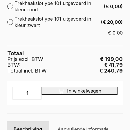
Trekhaakslot ype 101 uitgevoerd in
(€ 0,00)
kleur rood
Trekhaakslot ype 101 uitgevoerd in
(€ 20,00)
kleur zwart
€
0,00
Totaal
Prijs excl. BTW:
€ 199,00
BTW:
€ 41,79
Totaal incl. BTW:
€ 240,79
Trekhaakslot,
In winkelwagen
achterdeur-
en
aanhangerslot
type
Carbolt
101,
Beschrijving
Aanvullende informatie