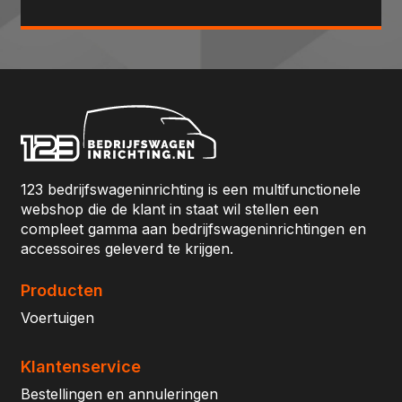
123 bedrijfswageninrichting is een multifunctionele
webshop die de klant in staat wil stellen een
compleet gamma aan bedrijfswageninrichtingen en
accessoires geleverd te krijgen.
Producten
Voertuigen
Klantenservice
Bestellingen en annuleringen