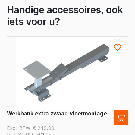
Handige accessoires, ook
iets voor u?
Werkbank extra zwaar, vloermontage
Excl. BTW:
€
249,00
Incl. BTW:
€
301,29