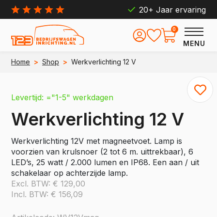
20+ Jaar ervaring
0
MENU
Home
>
Shop
>
Werkverlichting 12 V
Levertijd: ="1-5" werkdagen
Werkverlichting 12 V
Werkverlichting 12V met magneetvoet. Lamp is
voorzien van krulsnoer (2 tot 6 m. uittrekbaar), 6
LED’s, 25 watt / 2.000 lumen en IP68. Een aan / uit
schakelaar op achterzijde lamp.
Excl. BTW:
€
129,00
Incl. BTW:
€
156,09