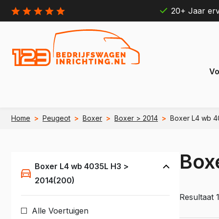
20+ Jaar erv
Vo
Home
>
Peugeot
>
Boxer
>
Boxer > 2014
>
Boxer L4 wb 4
Citroën
Ford
Berlingo
Connect
Box
e Berlingo
e Transit
Boxer L4 wb 4035L H3 >
Jumpy
Transit 
2014(200)
e Jumpy
e Transi
Resultaat 
Jumper
Transit B
Alle Voertuigen
e Jumper
e Transit