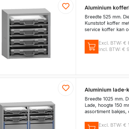
Aluminium koffe
Breedte 525 mm. Di
Kunststof koffer me
service koffer kan o
Excl. BTW:
€
Incl. BTW:
€
9
Aluminium lade-
Breedte 1025 mm. D
Lade, hoogte 150 mm
assortiment bakjes, 
Excl. BTW:
€
1