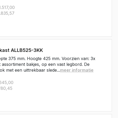
Crafter
.517,00
e Crafter
.835,57
rkast ALLB525-3KK
epte 375 mm. Hoogte 425 mm. Voorzien van: 3x
t assortiment bakjes, op een vast legbord. De
ok met een uittrekbaar slede...
meer informatie
645,00
80,45