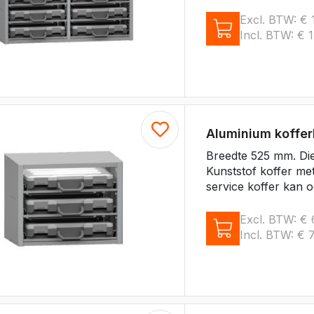
e Expert
ectric
Excl. BTW:
€
1
Boxer
Incl. BTW:
€
1
e Boxer
lectric
Aluminium koffe
Breedte 525 mm. Di
Kunststof koffer me
service koffer kan o
Excl. BTW:
€
Incl. BTW:
€
7