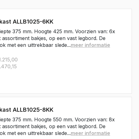
Master E-Tech
Toyota
rkast ALLB1025-6KK
ProAce
iepte 375 mm. Hoogte 425 mm. Voorzien van: 6x
ProAce Electric
t assortiment bakjes, op een vast legbord. De
ok met een uittrekbaar slede...
meer informatie
ProAce City
ProAce City Electric
.215,00
ProAce Max
.470,15
ProAce Max-e
Volkswagen
Caddy
Caddy Maxi
rkast ALLB1025-8KK
ID Buzz
iepte 375 mm. Hoogte 550 mm. Voorzien van: 8x
Transporter T6
t assortiment bakjes, op een vast legbord. De
Transporter T7
ok met een uittrekbaar slede...
meer informatie