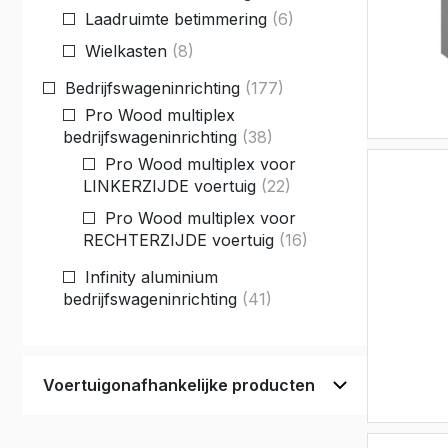
Laadruimte betimmering
(6)
Vivaro El
Wielkasten
(8)
Movano
Movano E
Bedrijfswageninrichting
(177)
Pro Wood multiplex
bedrijfswageninrichting
(38)
Pro Wood multiplex voor
LINKERZIJDE voertuig
(22)
Pro Wood multiplex voor
RECHTERZIJDE voertuig
(16)
Infinity aluminium
bedrijfswageninrichting
(41)
Ladeblokken
(37)
Infinity voor RECHTERZIJDE
voertuig
(4)
Voertuigonafhankelijke producten
Service System stalen
bedrijfswageninrichting
(17)