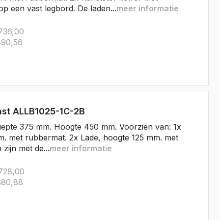
op een vast legbord. De laden...
meer informatie
736,00
90,56
ast ALLB1025-1C-2B
iepte 375 mm. Hoogte 450 mm. Voorzien van: 1x
m. met rubbermat. 2x Lade, hoogte 125 mm. met
zijn met de...
meer informatie
728,00
80,88