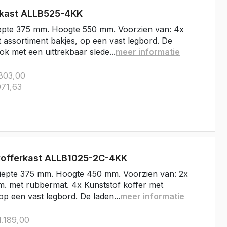
rkast ALLB525-4KK
epte 375 mm. Hoogte 550 mm. Voorzien van: 4x
t assortiment bakjes, op een vast legbord. De
ok met een uittrekbaar slede...
meer informatie
803,00
71,63
kofferkast ALLB1025-2C-4KK
iepte 375 mm. Hoogte 450 mm. Voorzien van: 2x
. met rubbermat. 4x Kunststof koffer met
op een vast legbord. De laden...
meer informatie
.189,00