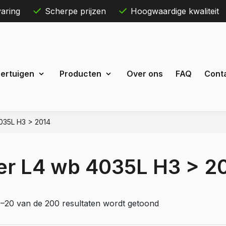
aring
Scherpe prijzen
Hoogwaardige kwaliteit
Skip
ertuigen
Producten
Over ons
FAQ
Cont
to
content
035L H3 > 2014
Maxus
eDeliver 3
er L4 wb 4035L H3 > 2
 Courier
eDeliver 7
Custom
eDeliver 9
t Custom
Mercedes
1–20 van de 200 resultaten wordt getoond
estel
Citan
 Bestel