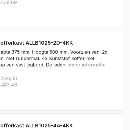
.438,69
kofferkast ALLB1025-2D-4KK
iepte 375 mm. Hoogte 500 mm. Voorzien van: 2x
m. met rubbermat. 4x Kunststof koffer met
op een vast legbord. De laden...
meer informatie
.226,00
.483,46
kofferkast ALLB1025-4A-4KK