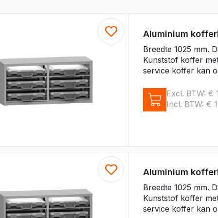
e Citan
Vito
e Vito
Aluminium koffe
Sprinter
Breedte 1025 mm. D
olly
e Sprinter RWD
Kunststof koffer me
service koffer kan o
Nissan
Excl. BTW:
€
1
go
Townstar
Incl. BTW:
€
1
Townstar Electric
Primastar
Interstar
Peugeot
Aluminium koffe
Partner
Breedte 1025 mm. D
e Partner
Kunststof koffer me
ectric
Expert
service koffer kan o