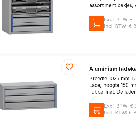
assortiment bakjes, 
Excl. BTW:
€
Incl. BTW:
€
8
Aluminium ladek
Breedte 1025 mm. D
Lade, hoogte 150 m
rubbermat. De laden 
Excl. BTW:
€
Incl. BTW:
€
8