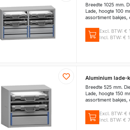
Breedte 1025 mm. D
Lade, hoogte 100 mm
assortiment bakjes, 
Excl. BTW:
€
1
Incl. BTW:
€
1
Aluminium lade-
Breedte 525 mm. Di
Lade, hoogte 150 mm
assortiment bakjes, 
Excl. BTW:
€
Incl. BTW:
€
7