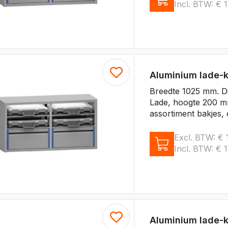
Incl. BTW:
€
1
Aluminium lade-
Breedte 1025 mm. D
Lade, hoogte 200 m
assortiment bakjes, 
Excl. BTW:
€
1
Incl. BTW:
€
1
Aluminium lade-