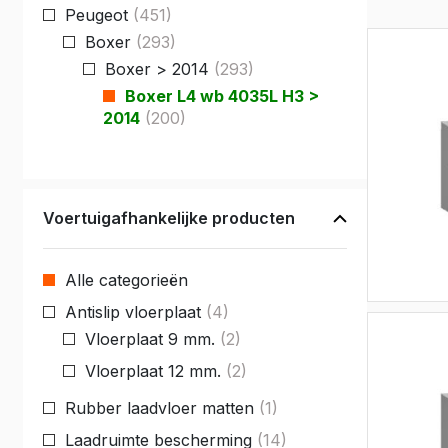
Peugeot
(451)
Fiat
Iveco
Boxer
(293)
Doblo
Daily
Boxer > 2014
(293)
Scudo
eJolly
Boxer L4 wb 4035L H3 >
2014
(200)
e Scudo
eSuper J
e Doblo
KIA
Talento
PV5 Car
Ducato
Voertuigafhankelijke producten
MAN
Alle categorieën
TGE
eTGE
Antislip vloerplaat
(4)
Vloerplaat 9 mm.
(2)
Opel
Vloerplaat 12 mm.
(2)
Combo
Rubber laadvloer matten
(1)
Combo El
Laadruimte bescherming
(14)
Vivaro