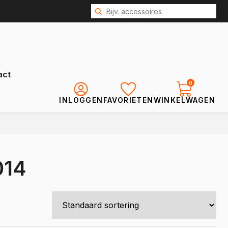
act
0
INLOGGEN
FAVORIETEN
WINKELWAGEN
Renault
Kangoo
014
Kangoo E-Tech
Express
Trafic
Trafic E-Tech
Master