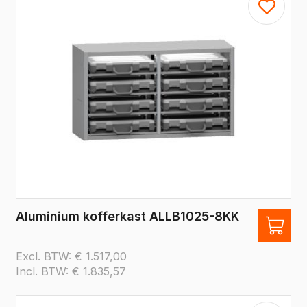
Aluminium kofferkast ALLB1025-8KK
Excl. BTW:
€
1.517,00
Incl. BTW:
€
1.835,57