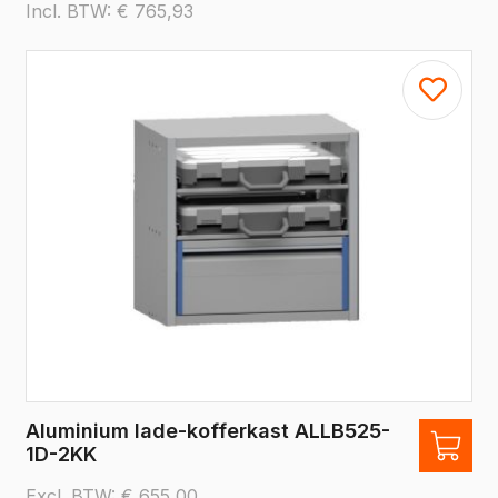
Incl. BTW:
€
765,93
Aluminium lade-kofferkast ALLB525-
1D-2KK
Excl. BTW:
€
655,00