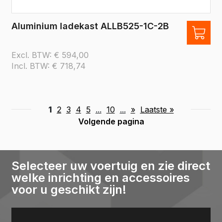
Aluminium ladekast ALLB525-1C-2B
Excl. BTW:
€
594,00
Incl. BTW:
€
718,74
1
2
3
4
5
...
10
...
»
Laatste »
Volgende pagina
Selecteer uw voertuig en zie direct
welke inrichting en accessoires
voor u geschikt zijn!