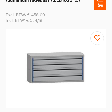
Aluminium ladekast ALLB1025-2A
Excl. BTW:
€
458,00
Incl. BTW:
€
554,18