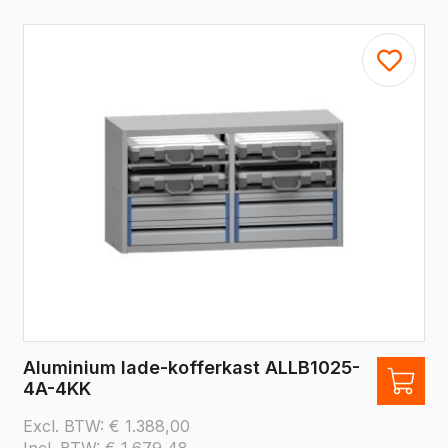
Aluminium lade-kofferkast ALLB1025-
4A-4KK
Excl. BTW:
€
1.388,00
Incl. BTW:
€
1.679,48