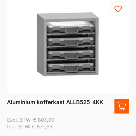
Aluminium kofferkast ALLB525-4KK
Excl. BTW:
€
803,00
Incl. BTW:
€
971,63