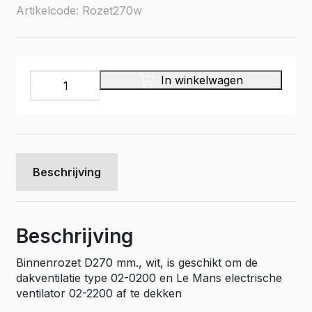
Artikelcode: Rozet270w
Binnenrozet
In winkelwagen
D270
mm.,
wit
aantal
Beschrijving
Beschrijving
Binnenrozet D270 mm., wit, is geschikt om de
dakventilatie type 02-0200 en Le Mans electrische
ventilator 02-2200 af te dekken