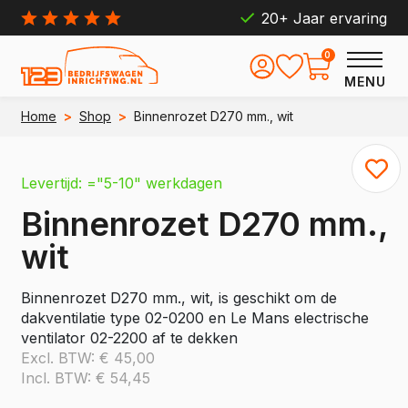
20+ Jaar ervaring
0
MENU
Home
>
Shop
>
Binnenrozet D270 mm., wit
Levertijd: ="5-10" werkdagen
Binnenrozet D270 mm.,
wit
Binnenrozet D270 mm., wit, is geschikt om de
dakventilatie type 02-0200 en Le Mans electrische
ventilator 02-2200 af te dekken
Excl. BTW:
€
45,00
Incl. BTW:
€
54,45