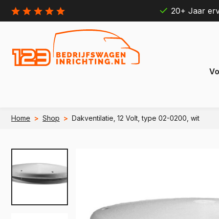
20+ Jaar erv
Vo
Home
>
Shop
>
Dakventilatie, 12 Volt, type 02-0200, wit
Citroën
Ford
Berlingo
Connect
e Berlingo
e Transit
Jumpy
Transit 
e Jumpy
e Transi
Jumper
Transit B
e Jumper
e Transit