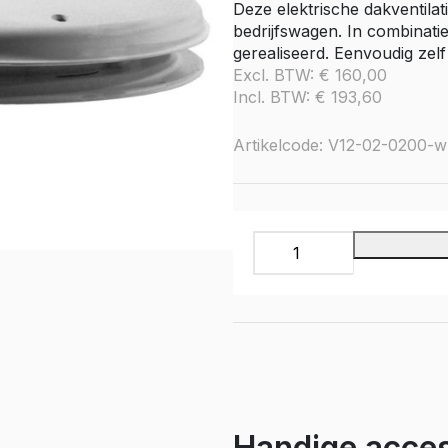
Deze elektrische dakventila
e Citan
bedrijfswagen. In combinatie
Vito
gerealiseerd. Eenvoudig zel
e Vito
Excl. BTW:
€
160,00
Sprinter
Incl. BTW:
€
193,60
olly
e Sprinter RWD
Artikelcode: V12-02-0200-w
Nissan
go
Townstar
Townstar Electric
Dakventilatie,
Primastar
12
Volt,
Interstar
type
02-
Peugeot
0200,
Partner
wit
e Partner
aantal
ectric
Expert
Handige acces