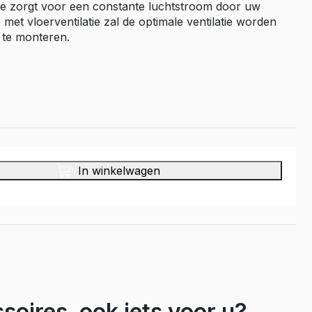
tie zorgt voor een constante luchtstroom door uw
Master E-Tech
 met vloerventilatie zal de optimale ventilatie worden
f te monteren.
Toyota
ProAce
ProAce Electric
ProAce City
ProAce City Electric
ProAce Max
ProAce Max-e
In winkelwagen
Volkswagen
Caddy
Caddy Maxi
ID Buzz
Transporter T6
Transporter T7
soires, ook iets voor u?