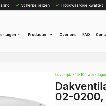
aring
Scherpe prijzen
Hoogwaardige kwaliteit
Skip
ertuigen
Producten
Over ons
FAQ
Cont
to
content
Maxus
eDeliver 3
Levertijd: ="5-10" werkdage
 Courier
eDeliver 7
Dakventila
Custom
eDeliver 9
t Custom
02-0200, 
Mercedes
estel
Citan
 Bestel