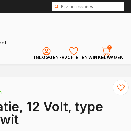
act
0
INLOGGEN
FAVORIETEN
WINKELWAGEN
Renault
Kangoo
n
Kangoo E-Tech
tie, 12 Volt, type
Express
Trafic
wit
Trafic E-Tech
Master