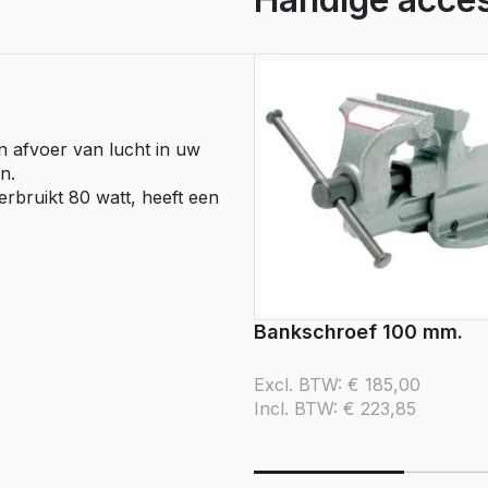
e Expert
ectric
Boxer
e Boxer
lectric
n afvoer van lucht in uw
n.
erbruikt 80 watt, heeft een
Bankschroef 100 mm.
Excl. BTW:
€
185,00
Incl. BTW:
€
223,85