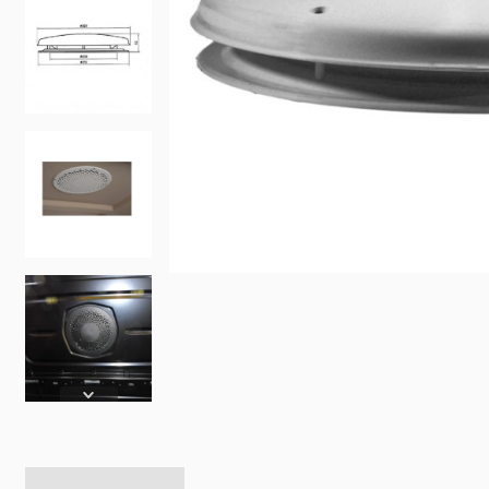
Fiat
Iveco
Doblo
Daily
Scudo
eJolly
e Scudo
eSuper J
e Doblo
KIA
Talento
PV5 Car
Ducato
MAN
TGE
eTGE
Opel
Combo
Combo El
Vivaro