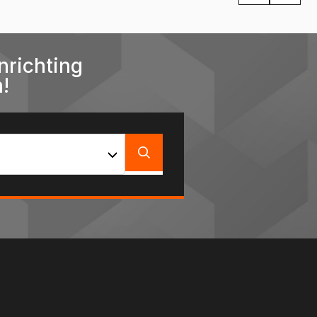
nrichting
!