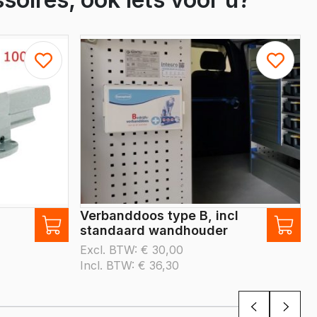
Crafter
e Crafter
Verbanddoos type B, incl
standaard wandhouder
Excl. BTW:
€
30,00
Incl. BTW:
€
36,30