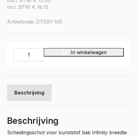
Excl. BTW:
€
15,00
Incl. BTW:
€
18,15
Artikelcode: DTG91-105
Scheidingsschot
In winkelwagen
kunststof
voorraadbak
br.
114
mm.
(vpe
Beschrijving
5)
aantal
Beschrijving
Scheidingsschot voor kunststof bak Infinity breedte