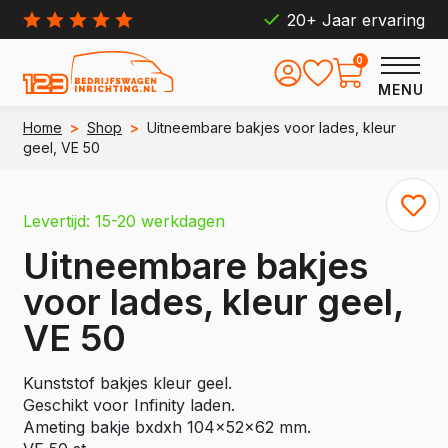
20+ Jaar ervaring
0
MENU
Home
>
Shop
>
Uitneembare bakjes voor lades, kleur
geel, VE 50
Levertijd: 15-20 werkdagen
Uitneembare bakjes
voor lades, kleur geel,
VE 50
Kunststof bakjes kleur geel.
Geschikt voor Infinity laden.
Ameting bakje bxdxh 104x52x62 mm.